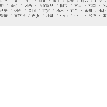
忻州
县
西宁
新北
咸宁
徐州
邢台
西安
盟
新竹
湘西
西双版纳
阳泉
宜昌
营口
运
延安
烟台
益阳
宜宾
榆林
宜兰
永州
玉林
肇庆
直辖县
自贡
株洲
中山
中卫
淄博
张