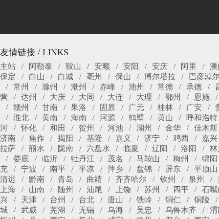
友情链接 / LINKS
主站
阿勒泰
鞍山
安顺
安阳
安庆
阿里
澳
保定
白山
白城
亳州
保山
博尔塔拉
巴彦淖
常州
滁州
潮州
赤峰
池州
常德
承德
营
达州
大庆
大同
大连
大理
鄂州
恩施
赣州
甘南
果洛
固原
广元
桂林
广安
淮北
黄南
海南
河源
鹤壁
黄山
呼和浩特
河
怀化
和田
贺州
河池
湖州
金华
佳木斯
济南
焦作
揭阳
基隆
嘉义
济宁
鸡西
嘉兴
拉萨
丽水
陇南
六盘水
临夏
辽阳
洛阳
林
娄底
临沂
牡丹江
茂名
马鞍山
梅州
绵阳
充
宁波
南平
平凉
萍乡
盘锦
屏东
平顶山
清远
黔南
青岛
曲靖
齐齐哈尔
钦州
泉州
上海
山南
随州
汕尾
上饶
苏州
四平
石嘴
兴
天津
台州
台北
唐山
铁岭
铜仁
铜陵
城
武威
芜湖
无锡
乌海
吴忠
乌鲁木齐
渭