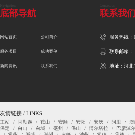
Navigation
Contact us
底部导航
联系我
服务热线：150
网站首页
公司简介
联系邮箱：
服务项目
成功案例
地址：河北
新闻资讯
联系我们
友情链接 / LINKS
主站
阿勒泰
鞍山
安顺
安阳
安庆
阿里
澳
保定
白山
白城
亳州
保山
博尔塔拉
巴彦淖
常州
滁州
潮州
赤峰
池州
常德
承德