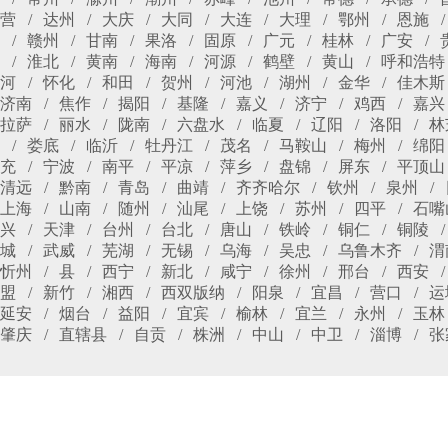
营
达州
大庆
大同
大连
大理
鄂州
恩施
赣州
甘南
果洛
固原
广元
桂林
广安
淮北
黄南
海南
河源
鹤壁
黄山
呼和浩特
河
怀化
和田
贺州
河池
湖州
金华
佳木斯
济南
焦作
揭阳
基隆
嘉义
济宁
鸡西
嘉兴
拉萨
丽水
陇南
六盘水
临夏
辽阳
洛阳
林
娄底
临沂
牡丹江
茂名
马鞍山
梅州
绵阳
充
宁波
南平
平凉
萍乡
盘锦
屏东
平顶山
清远
黔南
青岛
曲靖
齐齐哈尔
钦州
泉州
上海
山南
随州
汕尾
上饶
苏州
四平
石嘴
兴
天津
台州
台北
唐山
铁岭
铜仁
铜陵
城
武威
芜湖
无锡
乌海
吴忠
乌鲁木齐
渭
忻州
县
西宁
新北
咸宁
徐州
邢台
西安
盟
新竹
湘西
西双版纳
阳泉
宜昌
营口
运
延安
烟台
益阳
宜宾
榆林
宜兰
永州
玉林
肇庆
直辖县
自贡
株洲
中山
中卫
淄博
张