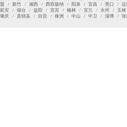
盟
新竹
湘西
西双版纳
阳泉
宜昌
营口
运
延安
烟台
益阳
宜宾
榆林
宜兰
永州
玉林
肇庆
直辖县
自贡
株洲
中山
中卫
淄博
张