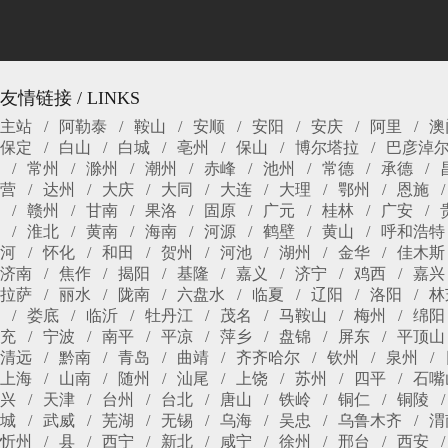
友情链接 / LINKS
主站
阿勒泰
鞍山
安顺
安阳
安庆
阿里
澳
保定
白山
白城
亳州
保山
博尔塔拉
巴彦淖
常州
滁州
潮州
赤峰
池州
常德
承德
营
达州
大庆
大同
大连
大理
鄂州
恩施
赣州
甘南
果洛
固原
广元
桂林
广安
淮北
黄南
海南
河源
鹤壁
黄山
呼和浩特
河
怀化
和田
贺州
河池
湖州
金华
佳木斯
济南
焦作
揭阳
基隆
嘉义
济宁
鸡西
嘉兴
拉萨
丽水
陇南
六盘水
临夏
辽阳
洛阳
林
娄底
临沂
牡丹江
茂名
马鞍山
梅州
绵阳
充
宁波
南平
平凉
萍乡
盘锦
屏东
平顶山
清远
黔南
青岛
曲靖
齐齐哈尔
钦州
泉州
上海
山南
随州
汕尾
上饶
苏州
四平
石嘴
兴
天津
台州
台北
唐山
铁岭
铜仁
铜陵
城
武威
芜湖
无锡
乌海
吴忠
乌鲁木齐
渭
忻州
县
西宁
新北
咸宁
徐州
邢台
西安