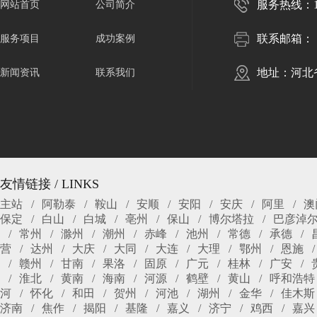
服务热线：150
网站首页
公司简介
联系邮箱：
服务项目
成功案例
地址：河北
新闻资讯
联系我们
友情链接 / LINKS
主站
阿勒泰
鞍山
安顺
安阳
安庆
阿里
澳
保定
白山
白城
亳州
保山
博尔塔拉
巴彦淖
常州
滁州
潮州
赤峰
池州
常德
承德
营
达州
大庆
大同
大连
大理
鄂州
恩施
赣州
甘南
果洛
固原
广元
桂林
广安
淮北
黄南
海南
河源
鹤壁
黄山
呼和浩特
河
怀化
和田
贺州
河池
湖州
金华
佳木斯
济南
焦作
揭阳
基隆
嘉义
济宁
鸡西
嘉兴