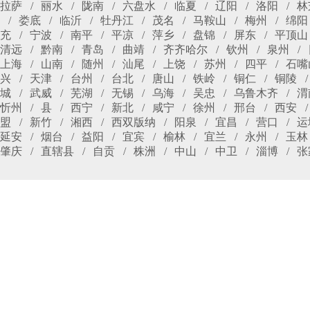
拉萨
丽水
陇南
六盘水
临夏
辽阳
洛阳
林
娄底
临沂
牡丹江
茂名
马鞍山
梅州
绵阳
充
宁波
南平
平凉
萍乡
盘锦
屏东
平顶山
清远
黔南
青岛
曲靖
齐齐哈尔
钦州
泉州
上海
山南
随州
汕尾
上饶
苏州
四平
石嘴
兴
天津
台州
台北
唐山
铁岭
铜仁
铜陵
城
武威
芜湖
无锡
乌海
吴忠
乌鲁木齐
渭
忻州
县
西宁
新北
咸宁
徐州
邢台
西安
盟
新竹
湘西
西双版纳
阳泉
宜昌
营口
运
延安
烟台
益阳
宜宾
榆林
宜兰
永州
玉林
肇庆
直辖县
自贡
株洲
中山
中卫
淄博
张